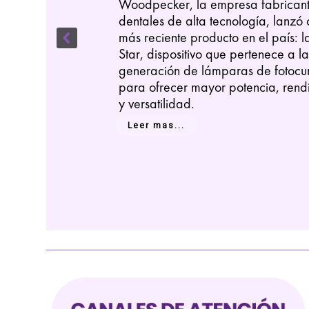
Woodpecker, la empresa fabrican
dentales de alta tecnología, lanzó 
más reciente producto en el país: 
Star, dispositivo que pertenece a l
generación de lámparas de fotocu
para ofrecer mayor potencia, rendi
y versatilidad.
Leer mas...