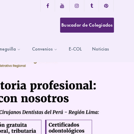
Facebook
Youtube
Instagram
Tumblr
Pinterest
Profile
Profile
Profile
Profile
Profile
Buscador de Colegiados
neguilla
Convenios
E-COL
Noticias