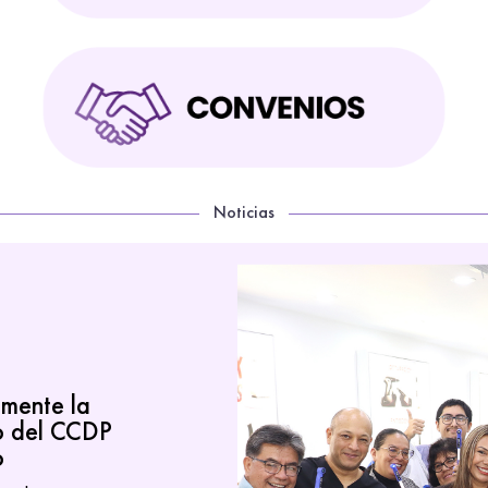
Noticias
lmente la
o del CCDP
o