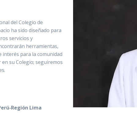
ional del Colegio de
pacio ha sido diseñado para
ros servicios y
encontrarán herramientas,
e interés para la comunidad
r en su Colegio; seguiremos
es.
 Perú-Región Lima